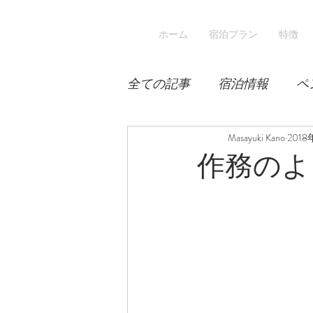
ホーム
宿泊プラン
特徴
全ての記事
宿泊情報
ペ
積雪
桜
Masayuki Kano
宿泊
201
作務のよ
スキー
登山
冬山登
涼しい