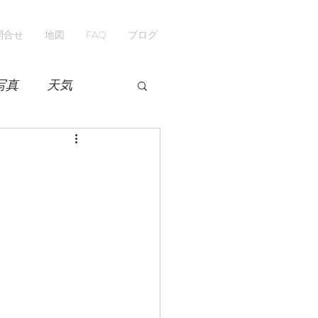
問合せ
地図
FAQ
ブログ
写真
天気
開花情報
紅葉
ペンション