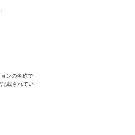
m/
ションの名称で
で記載されてい