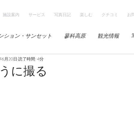
施設案内
サービス
写真日記
楽しむ
クチコミ
お
ンション・サンセット
蓼科高原
観光情報
8年6月20日
気候
レンゲツツジ
読了時間: 4分
エゾハルゼミ
新緑
うに撮る
山
スノーシュー
スノーボード
ホテル