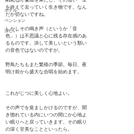
スノーボード
を終えて去っていく生き物です。なん
ホテル
だか切ないですね。
ペンション
しかしその鳴き声（というか「音
涼しい
色」）は不思議と心に残る存在感のあ
るものです。決して美しいという類い
の音色ではないのですが。
野鳥たちもまた繁殖の季節。毎日、夜
明け前から盛大な合唱を始めます。
これがじつに美しく心地よい。
その声でを覚ましかけるのですが、聞
き惚れている内にいつの間にか心地よ
い眠りへと戻っていきます。その眠り
の深く甘美なことといったら。