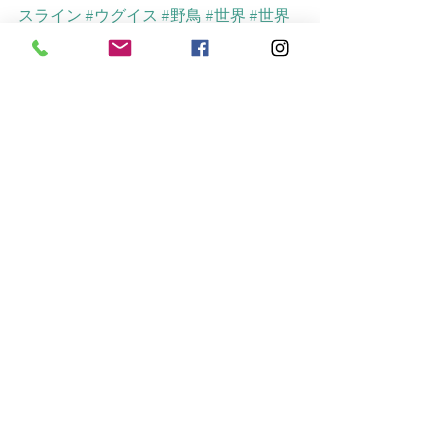
スライン
#ウグイス
#野鳥
#世界
#世界
観
#メタファー
#新緑
#野鳥の歌声
#マ
ーガレット
#レンゲツツジ
最新記事
すべて表示