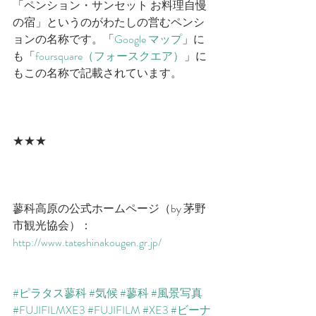
「ペンション・サンセット お料理自慢
の宿」というのがわたしの営むペンシ
ョンの名称です。「
Google マップ
」に
も「
foursquare（フォースクエア）
」に
もこの名称で記載されています。
★★★
蓼科高原の公式ホームページ（by 茅野
市観光協会）：
http://www.tateshinakougen.gr.jp/
#ピラタス蓼科
#気候
#蓼科
#風景写真
#FUJIFILMXE3
#FUJIFILM
#XE3
#ビーナ