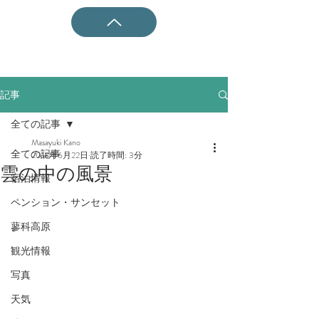
記事
全ての記事
Masayuki Kano
全ての記事
2018年6月22日
読了時間: 3分
雲の中の風景
宿泊情報
ペンション・サンセット
蓼科高原
観光情報
写真
天気