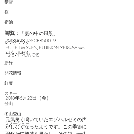
積雪
桜
宿泊
気候
写真：「雲の中の風景」
20180618-DSCF8500-9
レンゲツツジ
FUJIFILM X-E3, FUJINON XF18-55mm 
エゾハルゼミ
F2.8-4 R LM OIS
新緑
開花情報
---
紅葉
スキー
2018年6月22日（金）
登山
冬山登山
元気良く鳴いていたエゾハルゼミの声
スノーシュー
がしなくなったようです。この季節に
羽化して繁殖を果たし、その短い一生