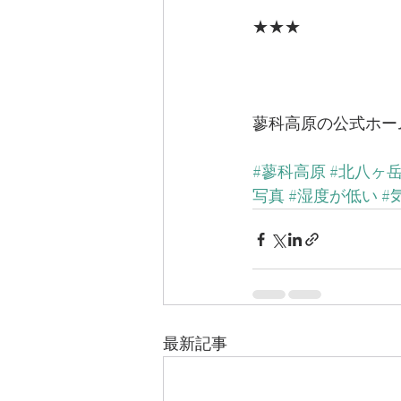
★★★
蓼科高原の公式ホー
#蓼科高原
#北八ヶ
写真
#湿度が低い
#
最新記事