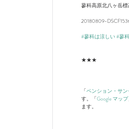
蓼科高原北八ヶ岳標高
20180809-DSCF153
#蓼科は涼しい
#蓼
★★★
「​
ペンション・サン
す。「
​Google マップ​
ます。