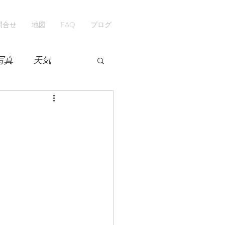
問合せ
地図
FAQ
ブログ
写真
天気
開花情報
紅葉
ペンション