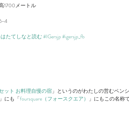
1700メートル
6-4
科はたてしなと読む
#IGersjp
#igersjp_fb
セット お料理自慢の宿
​」というのがわたしの営むペン
」にも「​
foursquare（フォースクエア）
​」にもこの名称