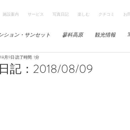
施設案内
サービス
写真日記
楽しむ
クチコミ
お
ンション・サンセット
蓼科高原
観光情報
8年8月9日
気候
読了時間: 1分
レンゲツツジ
エゾハルゼミ
新緑
記：2018/08/09
山
スノーシュー
スノーボード
ホテル