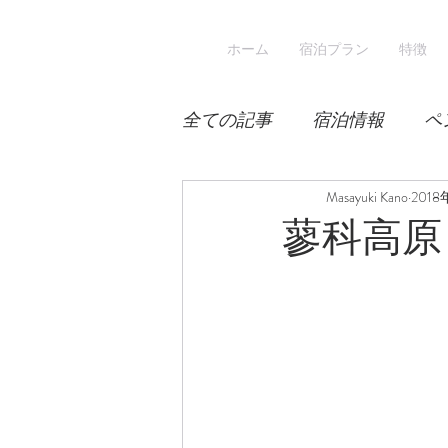
ホーム
宿泊プラン
特徴
全ての記事
宿泊情報
ペ
積雪
桜
Masayuki Kano
宿泊
201
蓼科高原日
スキー
登山
冬山登
涼しい