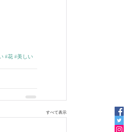
い
#花
#美しい
すべて表示