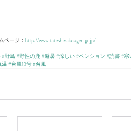
ムページ：​
http://www.tateshinakougen.gr.jp/​
岳
#野鳥
#野性の鹿
#避暑
#涼しい
#ペンション
#読書
#寒
気温
#台風13号
#台風