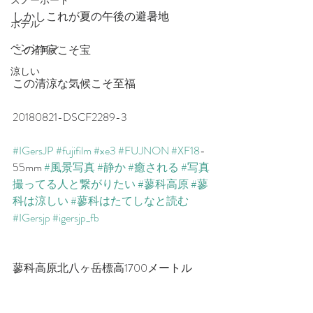
スノーボード
しかしこれが夏の午後の避暑地
ホテル
ペンション
この静寂こそ宝
涼しい
この清涼な気候こそ至福
20180821-DSCF2289-3
#IGersJP
#fujifilm
#xe3
#FUJNON
#XF18
-
55mm 
#風景写真
#静か
#癒される
#写真
撮ってる人と繋がりたい
#蓼科高原
#蓼
科は涼しい
#蓼科はたてしなと読む
#IGersjp
#igersjp_fb
蓼科高原北八ヶ岳標高1700メートル