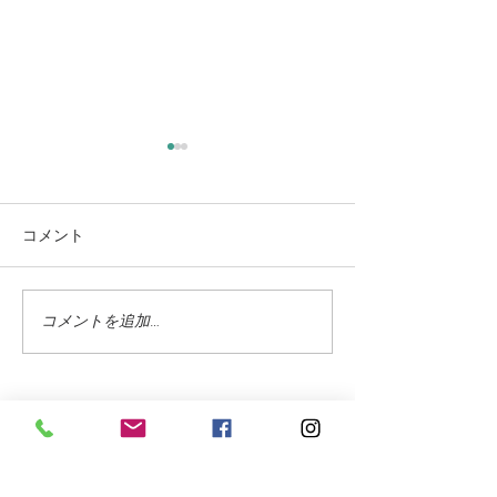
コメント
コメントを追加…
蓼科高原ではニッコウキ
氷雨 野生の鹿
スゲが咲き始めました
に打たれて
お問合せフォーム