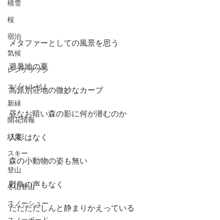
積雪
桜
宿泊
メタファーとしての風景を思う
気候
避暑地の夏
レンゲツツジ
エゾハルゼミ
高原別荘地の微妙なカーブ
新緑
昼なお暗い森の影に何が潜むのか
開花情報
紅葉
人影はなく
スキー
森の小動物の姿も無い
登山
野鳥の声もなく
冬山登山
スノーシュー
ただただしんと静まりかえっている