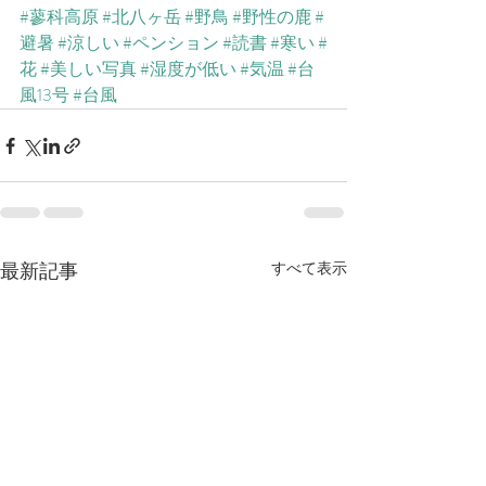
#蓼科高原
#北八ヶ岳
#野鳥
#野性の鹿
#
避暑
#涼しい
#ペンション
#読書
#寒い
#
花
#美しい写真
#湿度が低い
#気温
#台
風13号
#台風
最新記事
すべて表示