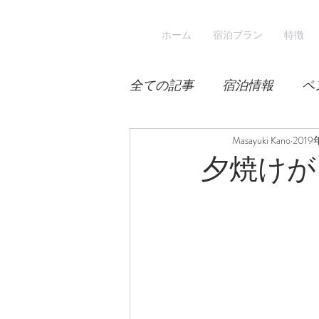
ホーム
宿泊プラン
特徴
全ての記事
宿泊情報
ペ
積雪
桜
Masayuki Kano
宿泊
201
夕焼けが
スキー
登山
冬山登
涼しい