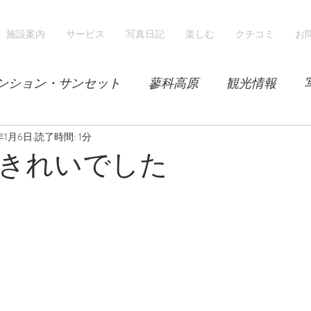
施設案内
サービス
写真日記
楽しむ
クチコミ
お
ンション・サンセット
蓼科高原
観光情報
9年1月6日
気候
読了時間: 1分
レンゲツツジ
エゾハルゼミ
新緑
きれいでした
山
スノーシュー
スノーボード
ホテル