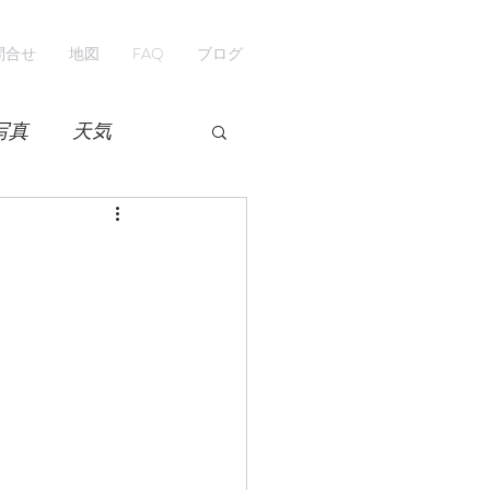
問合せ
地図
FAQ
ブログ
写真
天気
開花情報
紅葉
ペンション