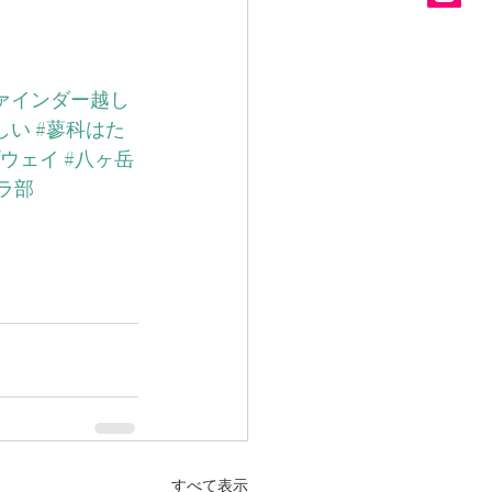
ァインダー越し
しい
#蓼科はた
プウェイ
#八ヶ岳
ラ部
すべて表示