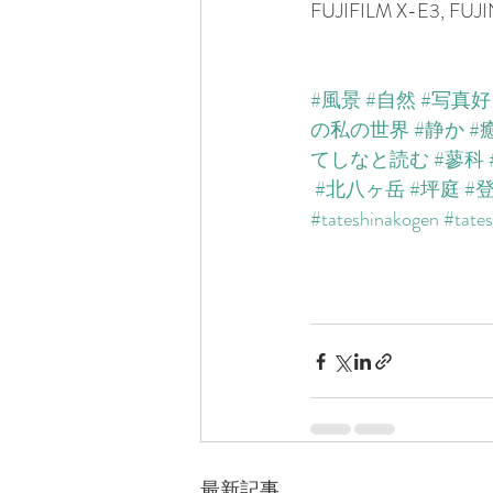
FUJIFILM X-E3, FUJ
#風景
#自然
#写真
の私の世界
#静か
#
てしなと読む
#蓼科
#北八ヶ岳
#坪庭
#
#tateshinakogen
#tates
最新記事