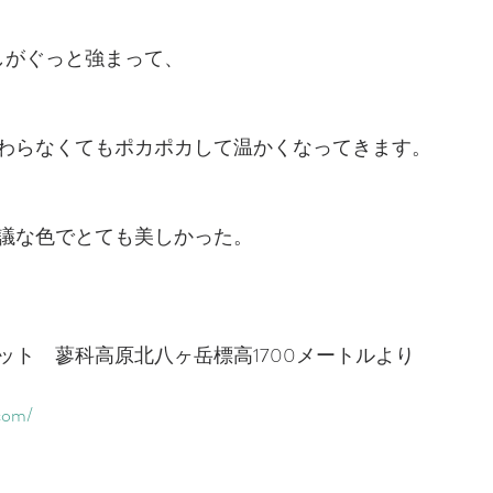
しがぐっと強まって、
わらなくてもポカポカして温かくなってきます。
議な色でとても美しかった。
ット　蓼科高原北八ヶ岳標高1700メートルより
com/