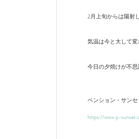
2月上旬からは陽射
気温は今と大して変
今日の夕焼けが不思
ペンション・サンセ
https://www.p-sunset.