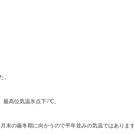
た。
、最高位気温氷点下7℃。
1月末の厳冬期に向かうので平年並みの気温ではありま