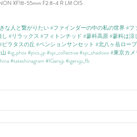
INON XF18-55mm F2.8-4 R LM OIS . 
好きな人と繋がりたい
#ファインダーの中の私の世界
#フ
癒し
#リラックス
#フィトンチッド
#蓼科高原
#蓼科は涼
#ピラタスの丘
#ペンションサンセット
#北八ヶ岳ロー
登山
#ig_phos
#pics_jp
#spi_collective
#spi_shadows
#東京カメ
hina
#tateshinagram
#IGersjp
#igersjp_fb