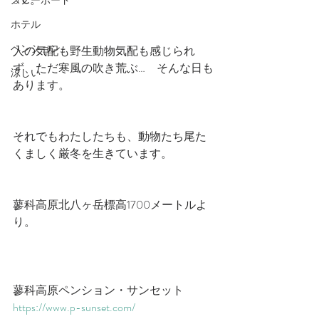
スノーボード
ホテル
ペンション
人の気配も野生動物気配も感じられ
ず、ただ寒風の吹き荒ぶ…　そんな日も
涼しい
あります。
それでもわたしたちも、動物たち尾た
くましく厳冬を生きています。
蓼科高原北八ヶ岳標高1700メートルよ
り。
蓼科高原ペンション・サンセット
https://www.p-sunset.com/