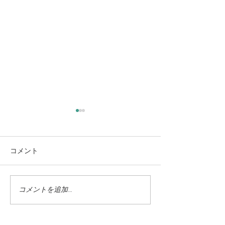
コメント
コメントを追加…
蓼科高原ではニッコウキ
氷雨 野生の鹿
スゲが咲き始めました
に打たれて