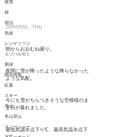
積雪
桜
宿泊
2019/01/10　THU
気候
レンゲツツジ
朝からおおむね曇り。
エゾハルゼミ
新緑
夜間に雪が降ったような降らなかった
開花情報
ような気配。
紅葉
スキー
今にも雪がちらつきそうな空模様のま
登山
ま日が暮れました。
冬山登山
スノーシュー
最低気温氷点下16℃、最高気温氷点下
5℃。