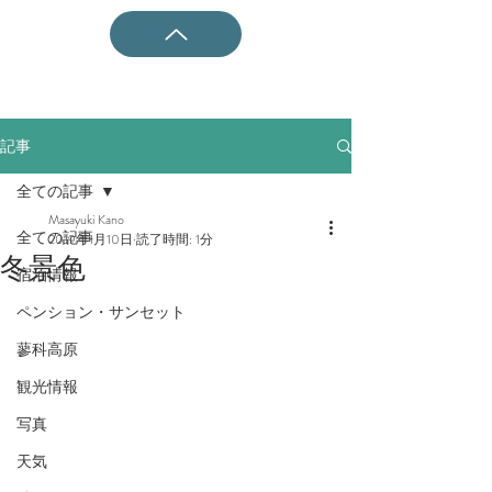
記事
全ての記事
Masayuki Kano
全ての記事
2019年1月10日
読了時間: 1分
冬景色
宿泊情報
ペンション・サンセット
蓼科高原
観光情報
写真
天気