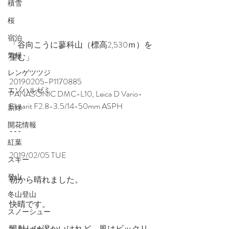
積雪
桜
宿泊
「谷向こうに蓼科山（標高2,530ｍ）を
気候
望む」
レンゲツツジ
20190205-P1170885
エゾハルゼミ
PANASONIC DMC-L10, Leica D Vario-
Elmarit F2.8-3.5/14-50mm ASPH
新緑
開花情報
---
紅葉
2019/02/05 TUE
スキー
登山
朝から晴れました。
冬山登山
快晴です。
スノーシュー
陽射しは温かいけれど、風はビックリ