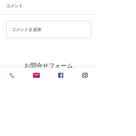
コメント
コメントを追加…
蓼科高原ではニッコウキ
氷雨 野生の鹿
スゲが咲き始めました
に打たれて
お問合せフォーム
氏名 をご入力下さい
（必須項目）
ご住所 をご入力下さい
（必須項目）
メールアドレス をご入力下さい
（必須項目）