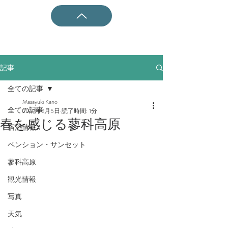
記事
全ての記事
Masayuki Kano
全ての記事
2019年2月5日
読了時間: 1分
春を感じる蓼科高原
宿泊情報
ペンション・サンセット
蓼科高原
観光情報
写真
天気