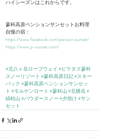
ハイシーズンはこれからです。
蓼科高原ペンションサンセットお料理
自慢の宿：
​https://www.facebook.com/pension.sunset/​
​https://www.p-sunset.com/​
#北八ヶ岳ロープウェイ
#ピラタス蓼科
スノーリゾート
#蓼科高原日記
#スキー
パック
#蓼科高原ペンションサンセッ
ト
#モルゲンロート
#蓼科山
#北横岳
#
縞枯山
#パウダースノー
#夕焼け
#サン
セット