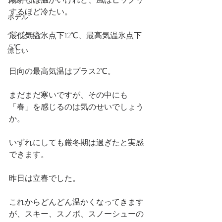
スノーボード
するほど冷たい。
ホテル
ペンション
最低気温氷点下12℃、最高気温氷点下
5℃。
涼しい
日向の最高気温はプラス2℃。
まだまだ寒いですが、その中にも
「春」を感じるのは気のせいでしょう
か。
いずれにしても厳冬期は過ぎたと実感
できます。
昨日は立春でした。
これからどんどん温かくなってきます
が、スキー、スノボ、スノーシューの