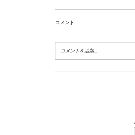
コメント
コメントを追加…
蓼科高原はすっかり夏の風情
です