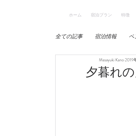
ホーム
宿泊プラン
特徴
全ての記事
宿泊情報
ペ
積雪
桜
Masayuki Kano
宿泊
201
夕暮れの
スキー
登山
冬山登
涼しい