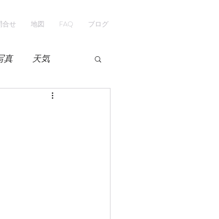
問合せ
地図
FAQ
ブログ
写真
天気
開花情報
紅葉
ペンション