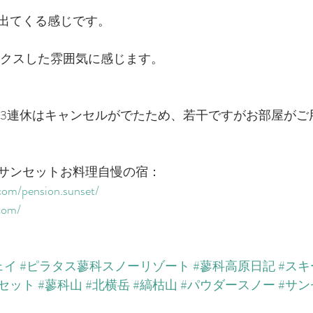
出てくる感じです。
ラックスした雰囲気に感じます。
の3連休はキャンセルがでたため、若干ですがお部屋がご
サンセットお料理自慢の宿：
com/pension.sunset/​
com/​
ェイ
#ピラタス蓼科スノーリゾート
#蓼科高原日記
#ス
セット
#蓼科山
#北横岳
#縞枯山
#パウダースノー
#サン