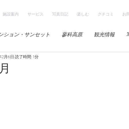
施設案内
サービス
写真日記
楽しむ
クチコミ
お
ンション・サンセット
蓼科高原
観光情報
9年2月6日
気候
読了時間: 1分
レンゲツツジ
エゾハルゼミ
新緑
月
山
スノーシュー
スノーボード
ホテル