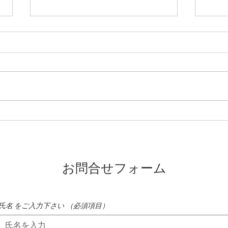
蓼科高原ではニッコウキスゲ
氷雨
が咲き始めました
たれ
お問合せフォーム
氏名 をご入力下さい
（必須項目）