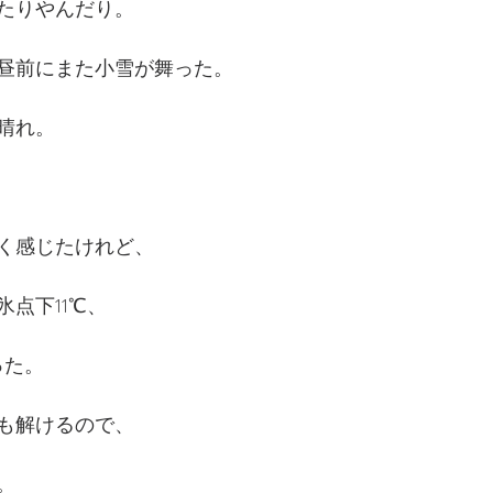
たりやんだり。
昼前にまた小雪が舞った。
晴れ。
く感じたけれど、
点下11℃、
った。
も解けるので、
。