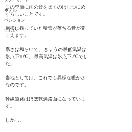
スノーボード
この季節に雨の音を聴くのはじつにめ
ホテル
ずらしいことです。
ペンション
屋根に残っていた積雪が落ちる音が聞
涼しい
こえます。
寒さは和らいで、 きょうの最低気温は
氷点下10℃、 最高気温は氷点下2℃でし
た。
当地としては、これでも異様な暖かさ
なのです。
幹線道路はほぼ乾燥路面になっていま
す。
しかし、