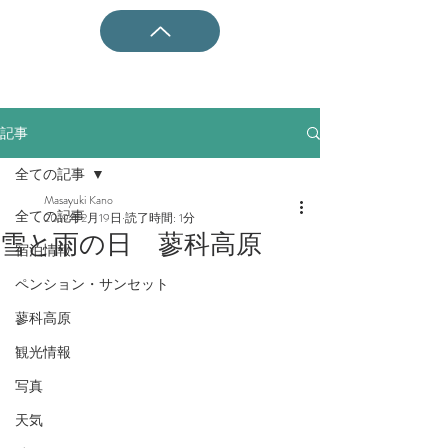
記事
全ての記事
Masayuki Kano
全ての記事
2019年2月19日
読了時間: 1分
雪と雨の日 蓼科高原
宿泊情報
ペンション・サンセット
蓼科高原
観光情報
写真
天気