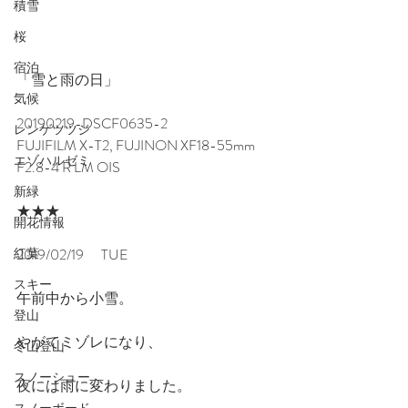
積雪
桜
宿泊
「雪と雨の日」
気候
20190219-DSCF0635-2
レンゲツツジ
FUJIFILM X-T2, FUJINON XF18-55mm 
エゾハルゼミ
F2.8-4 R LM OIS
新緑
★★★
開花情報
紅葉
2019/02/19 　TUE
スキー
午前中から小雪。
登山
やがてミゾレになり、
冬山登山
スノーシュー
夜には雨に変わりました。