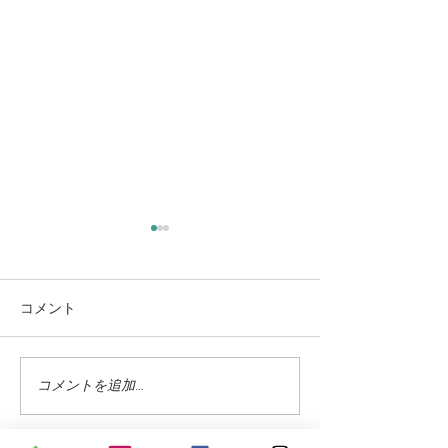
コメント
コメントを追加…
蓼科高原ではニッコウキ
氷雨 野生の鹿
スゲが咲き始めました
に打たれて