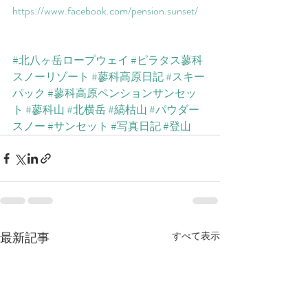
​https://www.facebook.com/pension.sunset/​
#北八ヶ岳ロープウェイ
#ピラタス蓼科
スノーリゾート
#蓼科高原日記
#スキー
パック
#蓼科高原ペンションサンセッ
ト
#蓼科山
#北横岳
#縞枯山
#パウダー
スノー
#サンセット
#写真日記
#登山
最新記事
すべて表示