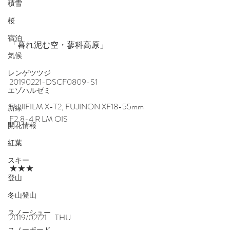
積雪
桜
宿泊
「暮れ泥む空・蓼科高原」
気候
レンゲツツジ
20190221-DSCF0809-S1
エゾハルゼミ
FUJIFILM X-T2, FUJINON XF18-55mm 
新緑
F2.8-4 R LM OIS
開花情報
紅葉
スキー
★★★
登山
冬山登山
スノーシュー
2019/02/21　THU