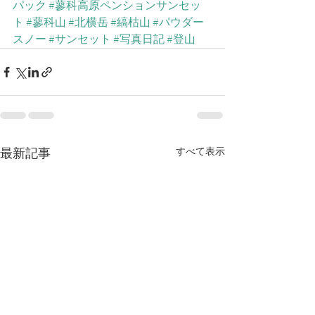
パック
#蓼科高原ペンションサンセッ
ト
#蓼科山
#北横岳
#縞枯山
#パウダー
スノー
#サンセット
#写真日記
#登山
最新記事
すべて表示