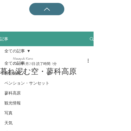
記事
全ての記事
Masayuki Kano
全ての記事
2019年2月21日
読了時間: 1分
暮れ泥む空・蓼科高原
宿泊情報
ペンション・サンセット
蓼科高原
観光情報
写真
天気