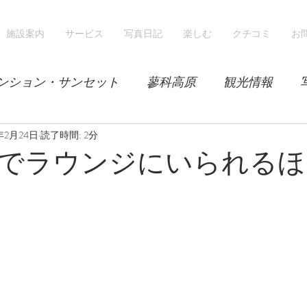
施設案内
サービス
写真日記
楽しむ
クチコミ
お
ンション・サンセット
蓼科高原
観光情報
9年2月24日
気候
読了時間: 2分
レンゲツツジ
エゾハルゼミ
新緑
でラウンジにいられるほ
山
スノーシュー
スノーボード
ホテル