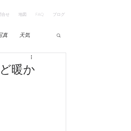
問合せ
地図
FAQ
ブログ
写真
天気
開花情報
紅葉
ど暖か
ペンション