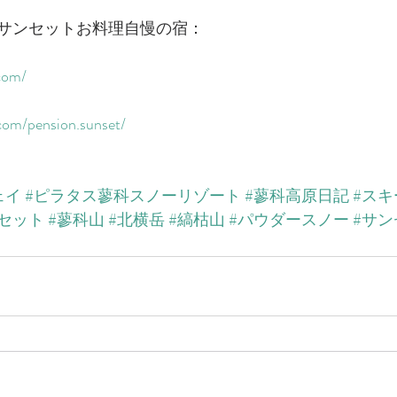
サンセットお料理自慢の宿：
com/​
com/pension.sunset/​
ェイ
#ピラタス蓼科スノーリゾート
#蓼科高原日記
#ス
セット
#蓼科山
#北横岳
#縞枯山
#パウダースノー
#サン