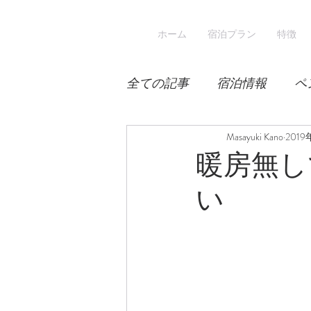
ホーム
宿泊プラン
特徴
全ての記事
宿泊情報
ペ
積雪
桜
Masayuki Kano
宿泊
201
暖房無し
い
スキー
登山
冬山登
涼しい