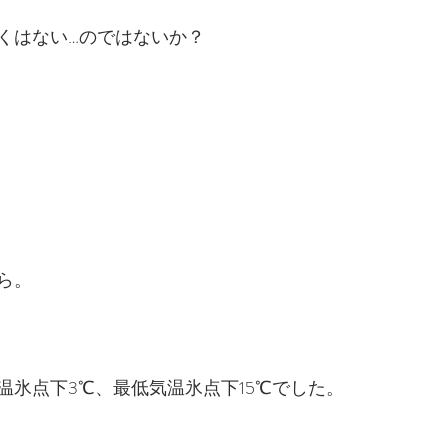
くはない…のではないか？
ら。
温氷点下3℃、最低気温氷点下15℃でした。