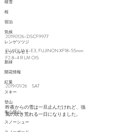
積雪
桜
宿泊
気候
20190126-DSCF9977
レンゲツツジ
FUJIFILM X-E3, FUJINON XF18-55mm 
エゾハルゼミ
F2.8-4 R LM OIS　
新緑
開花情報
紅葉
2019/01/26　SAT
スキー
登山
昨夜からの雪は一旦止んだけれど、強
冬山登山
風の吹き荒れる一日になりました。
スノーシュー