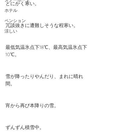
スノーボード
とにかく寒い。
ホテル
ペンション
冗談抜きに遭難しそうな程寒い。
涼しい
最低気温氷点下18℃、最高気温氷点下
10℃。
雪が降ったりやんだり、まれに晴れ
間。
宵から再び本降りの雪。
ずんずん積雪中。