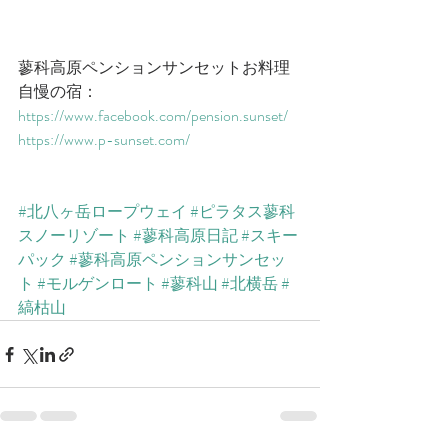
蓼科高原ペンションサンセットお料理
自慢の宿：
​https://www.facebook.com/pension.sunset/​
​https://www.p-sunset.com/​
#北八ヶ岳ロープウェイ
#ピラタス蓼科
スノーリゾート
#蓼科高原日記
#スキー
パック
#蓼科高原ペンションサンセッ
ト
#モルゲンロート
#蓼科山
#北横岳
#
縞枯山