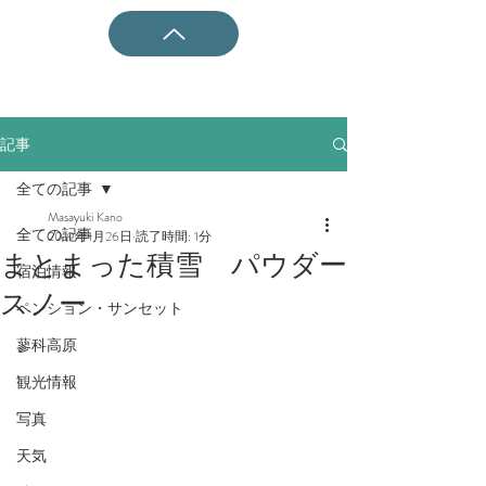
記事
全ての記事
Masayuki Kano
全ての記事
2019年1月26日
読了時間: 1分
まとまった積雪 パウダー
宿泊情報
スノー
ペンション・サンセット
蓼科高原
観光情報
写真
天気