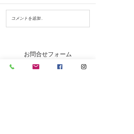
コメントを追加…
蓼科高原ではニッコウキ
氷雨 野生の鹿
スゲが咲き始めました
に打たれて
お問合せフォーム
氏名 をご入力下さい
（必須項目）
ご住所 をご入力下さい
（必須項目）
メールアドレス をご入力下さい
（必須項目）