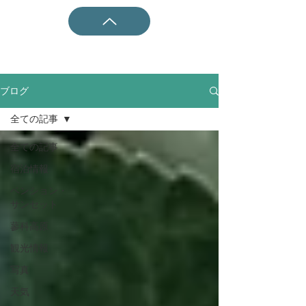
ブログ
全ての記事
全ての記事
宿泊情報
ペンション・
サンセット
蓼科高原
観光情報
写真
天気