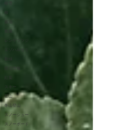
積雪
桜
宿泊
気候
レンゲツツジ
エゾハルゼミ
新緑
開花情報
紅葉
スキー
登山
冬山登山
スノーシュー
スノーボード